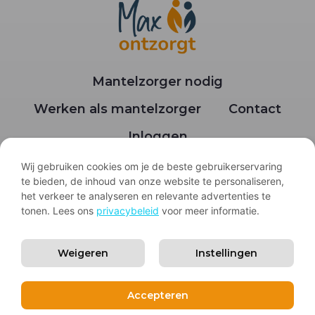
Mantelzorger nodig
Werken als mantelzorger
Contact
Inloggen
Wij gebruiken cookies om je de beste gebruikerservaring
te bieden, de inhoud van onze website te personaliseren,
het verkeer te analyseren en relevante advertenties te
KVK: 83155783
tonen. Lees ons
privacybeleid
voor meer informatie.
BTW nummer: NL003791691B36
Weigeren
Instellingen
© 2026 Max ontzorgt
085 - 800 1432
Accepteren